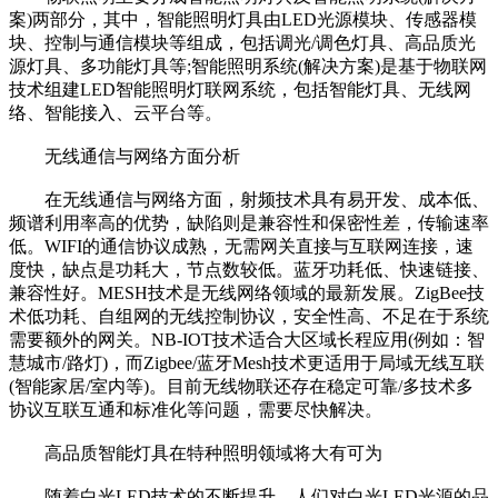
案)两部分，其中，智能照明灯具由LED光源模块、传感器模
块、控制与通信模块等组成，包括调光/调色灯具、高品质光
源灯具、多功能灯具等;智能照明系统(解决方案)是基于物联网
技术组建LED智能照明灯联网系统，包括智能灯具、无线网
络、智能接入、云平台等。
无线通信与网络方面分析
在无线通信与网络方面，射频技术具有易开发、成本低、
频谱利用率高的优势，缺陷则是兼容性和保密性差，传输速率
低。WIFI的通信协议成熟，无需网关直接与互联网连接，速
度快，缺点是功耗大，节点数较低。蓝牙功耗低、快速链接、
兼容性好。MESH技术是无线网络领域的最新发展。ZigBee技
术低功耗、自组网的无线控制协议，安全性高、不足在于系统
需要额外的网关。NB-IOT技术适合大区域长程应用(例如：智
慧城市/路灯)，而Zigbee/蓝牙Mesh技术更适用于局域无线互联
(智能家居/室内等)。目前无线物联还存在稳定可靠/多技术多
协议互联互通和标准化等问题，需要尽快解决。
高品质智能灯具在特种照明领域将大有可为
随着白光LED技术的不断提升，人们对白光LED光源的品