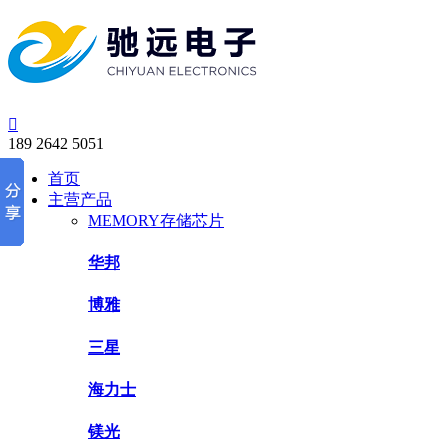

189 2642 5051
首页
主营产品
MEMORY存储芯片
华邦
博雅
三星
海力士
镁光