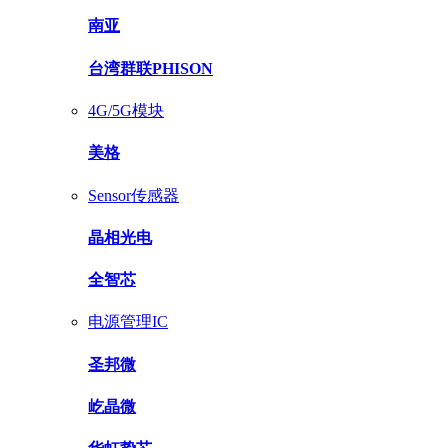
南亚
台湾群联PHISON
4G/5G模块
美格
Sensor传感器
晶相光电
全智芯
电源管理IC
圣邦微
屹晶微