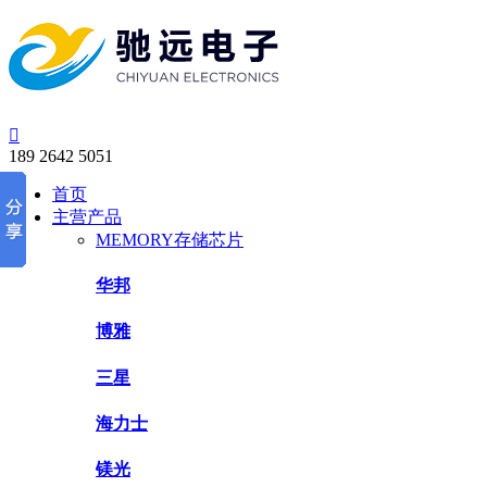

189 2642 5051
首页
主营产品
MEMORY存储芯片
华邦
博雅
三星
海力士
镁光