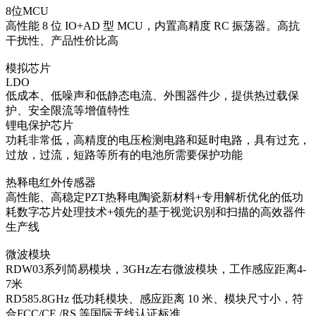
8位MCU
高性能 8 位 IO+AD 型 MCU，内置高精度 RC 振荡器。高抗
干扰性、产品性价比高
模拟芯片
LDO
低成本、低噪声和低静态电流、外围器件少，提供热过载保
护、安全限流等增值特性
锂电保护芯片
功耗非常低，高精度的电压检测电路和延时电路，具有过充，
过放，过流，短路等所有的电池所需要保护功能
热释电红外传感器
高性能、高稳定PZT热释电陶瓷新材料+专用解析优化的低功
耗数字芯片处理技术+领先的基于视觉识别和扫描的高效器件
生产线
微波模块
RDW03系列简易模块，3GHz左右微波模块，工作感应距离4-
7米
RD585.8GHz 低功耗模块、感应距离 10 米、模块尺寸小，符
合FCC/CE /RS 等国际无线认证标准