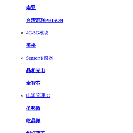
南亚
台湾群联PHISON
4G/5G模块
美格
Sensor传感器
晶相光电
全智芯
电源管理IC
圣邦微
屹晶微