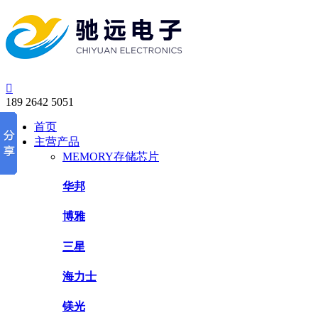

189 2642 5051
首页
主营产品
MEMORY存储芯片
华邦
博雅
三星
海力士
镁光